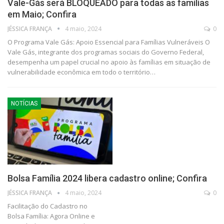
Vale-Gás será BLOQUEADO para todas as famílias
em Maio; Confira
JÉSSICA FRANÇA
4 maio, 2024
0
O Programa Vale Gás: Apoio Essencial para Famílias Vulneráveis O
Vale Gás, integrante dos programas sociais do Governo Federal,
desempenha um papel crucial no apoio às famílias em situação de
vulnerabilidade econômica em todo o território…
NOTÍCIAS
Bolsa Família 2024 libera cadastro online; Confira
JÉSSICA FRANÇA
4 maio, 2024
0
Facilitação do Cadastro no
Bolsa Família: Agora Online e