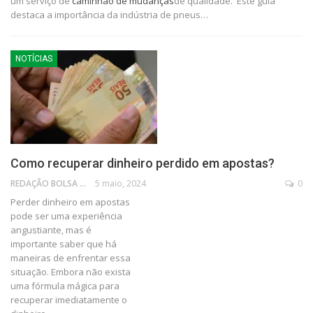
um serviço de
caminhão de mudanças
de qualidade. Este guia
destaca a importância da indústria de pneus…
NOTÍCIAS
Como recuperar dinheiro perdido em apostas?
REDAÇÃO BOLSA FAMÍLIA
5 maio, 2024
0
Perder dinheiro em apostas
pode ser uma experiência
angustiante, mas é
importante saber que há
maneiras de enfrentar essa
situação. Embora não exista
uma fórmula mágica para
recuperar imediatamente o