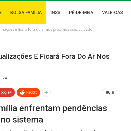
S
BOLSA FAMÍLIA
INSS
PÉ-DE-MEIA
VALE-GÁS
izações e ficará fora do ar nos próximos dias; cuidado
alizações E Ficará Fora Do Ar Nos
2024
Google+
ReddIt
0
amília enfrentam pendências
e no sistema