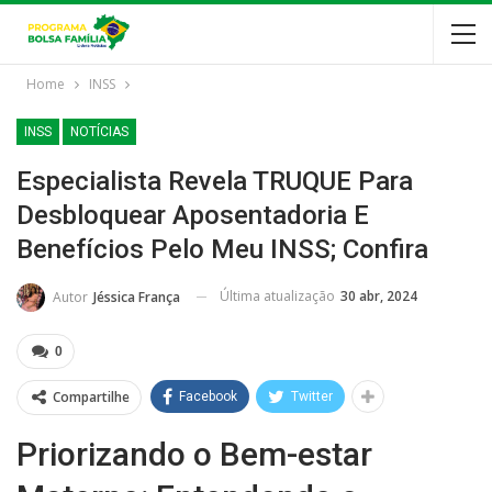
Home
INSS
INSS
NOTÍCIAS
Especialista Revela TRUQUE Para
Desbloquear Aposentadoria E
Benefícios Pelo Meu INSS; Confira
Última atualização
30 abr, 2024
Autor
Jéssica França
0
Compartilhe
Facebook
Twitter
Priorizando o Bem-estar