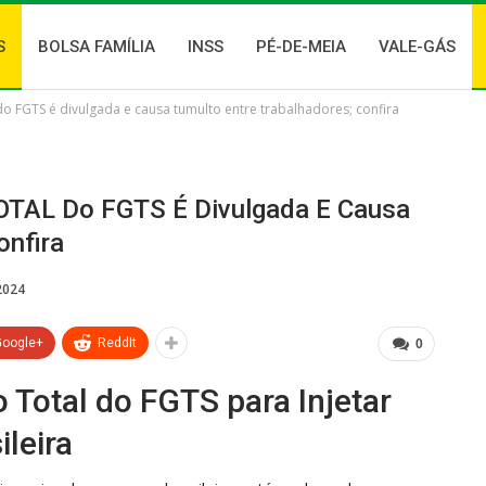
S
BOLSA FAMÍLIA
INSS
PÉ-DE-MEIA
VALE-GÁS
 FGTS é divulgada e causa tumulto entre trabalhadores; confira
TOTAL Do FGTS É Divulgada E Causa
onfira
2024
Google+
ReddIt
0
 Total do FGTS para Injetar
leira