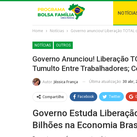
NOTÍCIA
Home
Notícias
Governo anunciou! Liberação TOTAL do
NOTÍCIAS
OUTROS
Governo Anunciou! Liberação 
Tumulto Entre Trabalhadores; C
Última atualização
30 abr, 
Autor
Jéssica França
Compartilhe
Facebook
Twitter
Governo Estuda Liberação
Bilhões na Economia Brasi