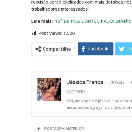
rescisão serão explicados com mais detalhes ne
trabalhadores interessados.
Leia mais:
13° Do INSS É ANTECIPADO; Beneficiár
Post Views:
1.500
Compartilhe
Facebook
Tw
Jéssica França
70 Posts
Comments
Olá, meu nome é Jéssica. Sou especi
meus textos agregar na vida dos bra
POSTAGEM ANTERIOR