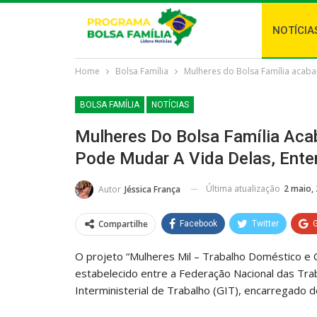
NOTÍCIA
Home
Bolsa Família
Mulheres do Bolsa Família acab
BOLSA FAMÍLIA
NOTÍCIAS
Mulheres Do Bolsa Família Aca
Pode Mudar A Vida Delas, Ent
Última atualização
2 maio,
Autor
Jéssica França
Compartilhe
Facebook
Twitter
O projeto “Mulheres Mil – Trabalho Doméstico e 
estabelecido entre a Federação Nacional das Tr
Interministerial de Trabalho (GIT), encarregado de