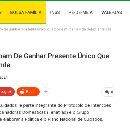
S
BOLSA FAMÍLIA
INSS
PÉ-DE-MEIA
VALE-GÁS
am de ganhar presente único que pode mudar a vida delas, entenda
bam De Ganhar Presente Único Que
enda
 2024
Google+
ReddIt
0
Cuidados” é parte integrante do Protocolo de Intenções
abalhadoras Domésticas (Fenatrad) e o Grupo
 elaborar a Política e o Plano Nacional de Cuidados.