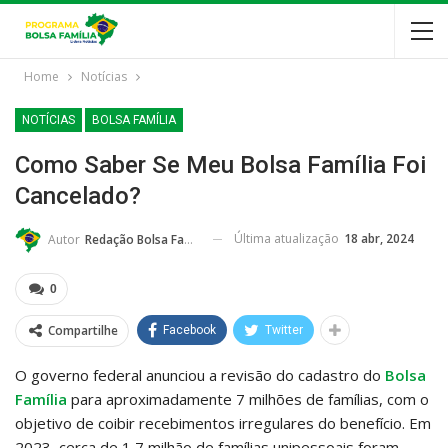
Home
Notícias
NOTÍCIAS
BOLSA FAMÍLIA
Como Saber Se Meu Bolsa Família Foi
Cancelado?
Última atualização
18 abr, 2024
Autor
Redação Bolsa Família
0
Compartilhe
Facebook
Twitter
O governo federal anunciou a revisão do cadastro do
Bolsa
Família
para aproximadamente 7 milhões de famílias, com o
objetivo de coibir recebimentos irregulares do benefício. Em
2023, cerca de 1,7 milhão de famílias unipessoais foram